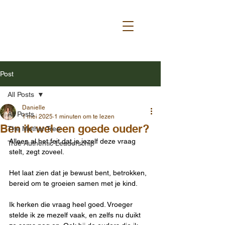
Post
All Posts
Danielle
All Posts
1 mei 2025
1 minuten om te lezen
Ben ik wel een goede ouder?
The Mother Tree
Alleen al het feit dat je jezelf deze vraag 
True Authentic Leaderschip
stelt, zegt zoveel.
Het laat zien dat je bewust bent, betrokken, 
bereid om te groeien samen met je kind.
Ik herken die vraag heel goed. Vroeger 
stelde ik ze mezelf vaak, en zelfs nu duikt 