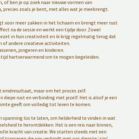
aten, of ben je op zoek naar nieuwe vormen van
m, precies zoals je bent, met alles wat je meebrengt.
rgt voor meer zakken in het lichaam en brengt meer rust
fect na de sessie en werkt een tijdje door. Zowel
et in hun creativiteit en ik krijg regelmatig terug dat
 of andere creatieve activiteiten.
assenen, jongeren en kinderen.
n altijd hartverwarmend om te mogen begeleiden.
t eindresultaat, maar om het proces zelf.
n diepe rust en verbinding met jezelf. Het is alsof je een
uimte geeft om volledig tot leven te komen.
 spanning los te laten, om helderheid te vinden in wat
peelsheid te herontdekken. Het is een reis naar binnen,
olle kracht van creatie. We starten steeds met een
f trancereis die ons verbindt met ons diepste ‘zijn’.