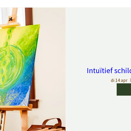
Intuïtief schi
di 14 apr