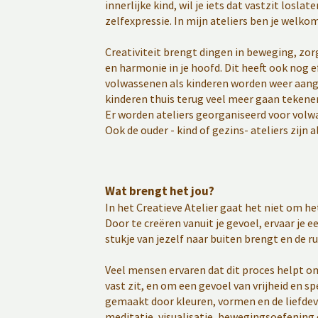
innerlijke kind, wil je iets dat vastzit losl
zelfexpressie. In mijn ateliers ben je welko
Creativiteit brengt dingen in beweging, zo
en harmonie in je hoofd. Dit heeft ook nog ef
volwassenen als kinderen worden weer aangez
kinderen thuis terug veel meer gaan tekenen
Er worden ateliers georganiseerd voor volw
Ook de ouder - kind of gezins- ateliers zij
Wat brengt het jou?
In het Creatieve Atelier gaat het niet om he
Door te creëren vanuit je gevoel, ervaar je ee
stukje van jezelf naar buiten brengt en de r
Veel mensen ervaren dat dit proces helpt om
vast zit, en om een gevoel van vrijheid en s
gemaakt door kleuren, vormen en de liefdev
meditatie, visualisatie ,bewegingsoefening o