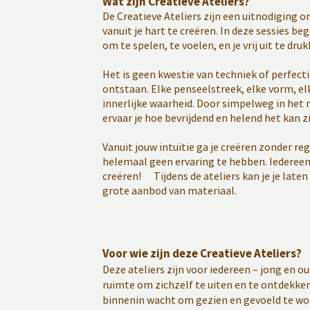
Wat zijn Creatieve Ateliers?
De Creatieve Ateliers zijn een uitnodiging 
vanuit je hart te creëren. In deze sessies be
om te spelen, te voelen, en je vrij uit te druk
Het is geen kwestie van techniek of perfecti
ontstaan. Elke penseelstreek, elke vorm, elk
innerlijke waarheid. Door simpelweg in het m
ervaar je hoe bevrijdend en helend het kan z
Vanuit jouw intuïtie ga je creëren zonder reg
helemaal geen ervaring te hebben. Iedereen 
creëren! Tijdens de ateliers kan je je laten
grote aanbod van materiaal.
Voor wie zijn deze Creatieve Ateliers?
Deze ateliers zijn voor iedereen – jong en o
ruimte om zichzelf te uiten en te ontdekken. 
binnenin wacht om gezien en gevoeld te wor