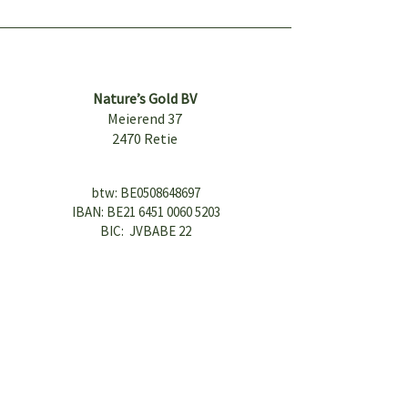
Nature’s Gold BV
Meierend 37
2470 Retie
btw: BE0508648697
IBAN: BE21
6451 0060 5203
BIC: JVBABE 22
danielle@themothertree.b
e